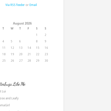
Via RSS feeder
or
Email
August 2026
T
W
T
F
S
S
1
2
4
5
6
7
8
9
11
12
13
14
15
16
18
19
20
21
22
23
25
26
27
28
29
30
terbugs Like Me
t Lui
ose and Leafy
maGirl