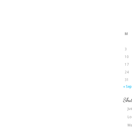
M
3
10
17
24
31
« Sep
Shut
Jus
Lo
Ma