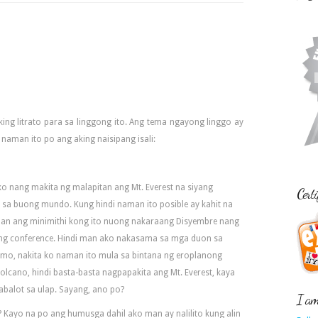
aking litrato para sa linggong ito. Ang tema ngayong linggo ay
a naman ito po ang aking naisipang isali:
o nang makita ng malapitan ang Mt. Everest na siyang
Certi
sa buong mundo. Kung hindi naman ito posible ay kahit na
an ang minimithi kong ito nuong nakaraang Disyembre nang
ang conference. Hindi man ako nakasama sa mga duon sa
ismo, nakita ko naman ito mula sa bintana ng eroplanong
lcano, hindi basta-basta nagpapakita ang Mt. Everest, kaya
kabalot sa ulap. Sayang, ano po?
I am 
t? Kayo na po ang humusga dahil ako man ay nalilito kung alin