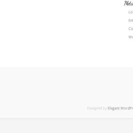
Met
Lo
En
Co
Wo
Designed by
Elegant WordP