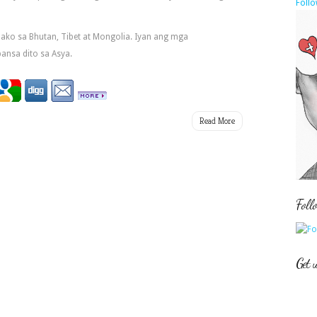
Follo
ko sa Bhutan, Tibet at Mongolia. Iyan ang mga
nsa dito sa Asya.
Read More
Foll
Get 