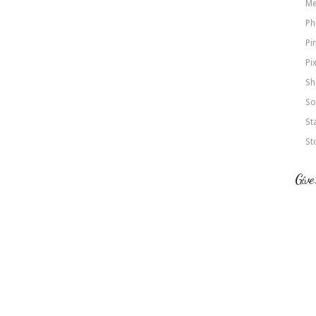
Me
Ph
Pi
Pi
Sh
So
St
St
Give