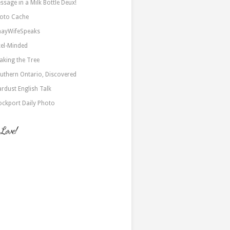
ssage in a Milk Bottle Deux!
oto Cache
nayWifeSpeaks
xel-Minded
aking the Tree
uthern Ontario, Discovered
ardust English Talk
ockport Daily Photo
 Love!