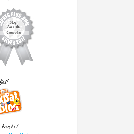
fied!
here, too!