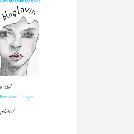
w my blog with Bloglovin
ow Us!
updates!