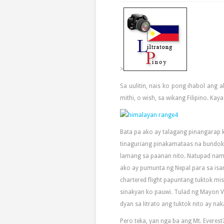
>
Sa uulitin, nais ko pong ihabol ang 
mithi, o wish, sa wikang Filipino. Kay
Bata pa ako ay talagang pinangarap k
tinaguriang pinakamataas na bundok 
lamang sa paanan nito. Natupad nam
ako ay pumunta ng Nepal para sa is
chartered flight papuntang tuktok m
sinakyan ko pauwi. Tulad ng Mayon Vo
dyan sa litrato ang tuktok nito ay na
Pero teka, yan nga ba ang Mt. Everes