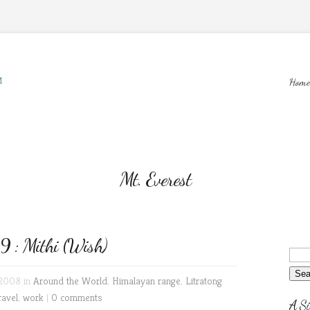
M
Home
Mt. Everest
9 : Mithi (Wish)
 2008 in
Around the World
,
Himalayan range
,
Litratong
ravel
,
work
|
0 comments
A Si