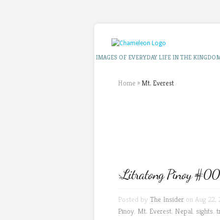
IMAGES OF EVERYDAY LIFE IN THE KINGDO
Home
»
Mt. Everest
>Litratong Pinoy #00
Posted by
The Insider
on Aug 22,
Pinoy
,
Mt. Everest
,
Nepal
,
sights
,
t