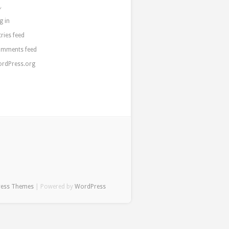
a
g in
tries feed
mments feed
rdPress.org
ress Themes
| Powered by
WordPress